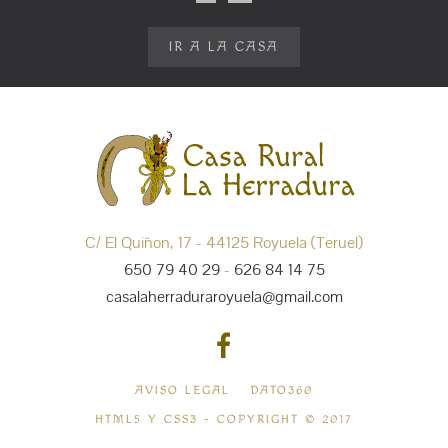
IR A LA CASA
C/ El Quiñon, 17 - 44125 Royuela (Teruel)
650 79 40 29
-
626 84 14 75
casalaherraduraroyuela@gmail.com
AVISO LEGAL
DATO360
HTML5 Y CSS3 - COPYRIGHT © 2017